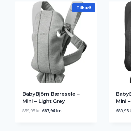
Tilbud!
BabyBjörn Bæresele –
BabyB
Mini – Light Grey
Mini 
Den
Den
859,95
kr.
687,96
kr.
689,95
oprindelige
aktuelle
pris
pris
var:
er: