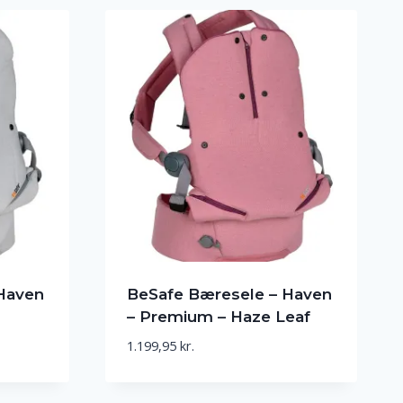
439,95 kr..
351,96 kr..
Haven
BeSafe Bæresele – Haven
– Premium – Haze Leaf
1.199,95
kr.