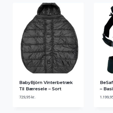
859,95 kr..
687,96 kr..
BabyBjörn Vinterbetræk
BeSaf
Til Bæresele – Sort
– Basi
729,95
kr.
1.199,9