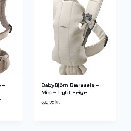
 –
BabyBjörn Bæresele –
Mini – Light Beige
e
889,95
kr.