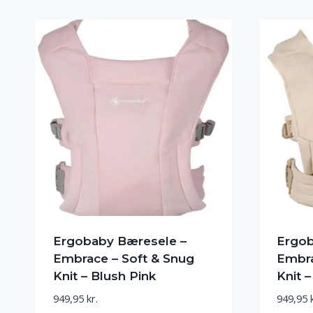
Ergobaby Bæresele –
Ergob
Embrace – Soft & Snug
Embra
Knit – Blush Pink
Knit 
949,95
kr.
949,95