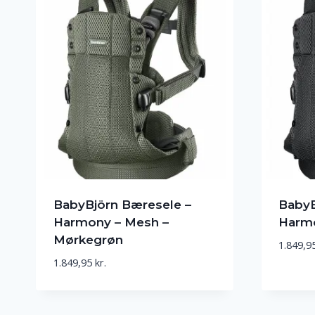
BabyBjörn Bæresele –
BabyB
Harmony – Mesh –
Harmo
Mørkegrøn
1.849,9
1.849,95
kr.