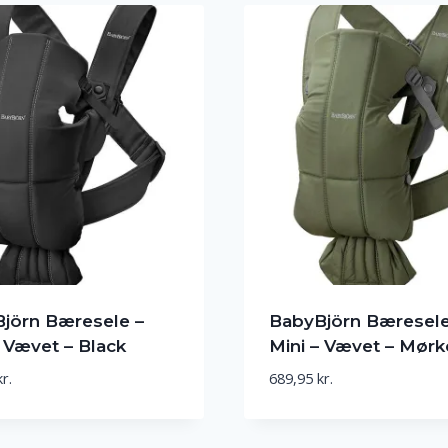
jörn Bæresele –
BabyBjörn Bæresele
– Vævet – Black
Mini – Vævet – Mør
kr.
689,95
kr.