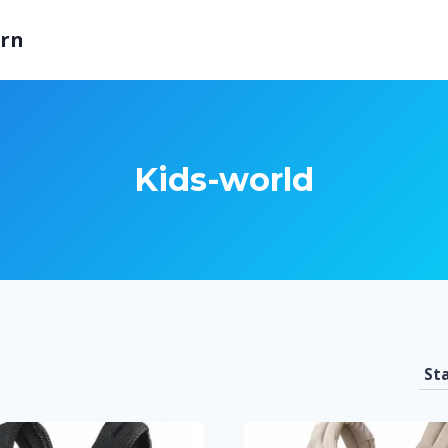
arn
Kids-world