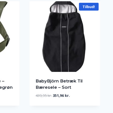
Tilbud!
 –
BabyBjörn Betræk Til
kegrøn
Bæresele – Sort
Den
Den
439,95
kr.
351,96
kr.
oprindelige
aktuelle
pris
pris
var:
er: