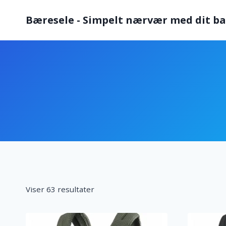
Fortsæt
Bæresele - Simpelt nærvær med dit b
til
indhold
Viser 63 resultater