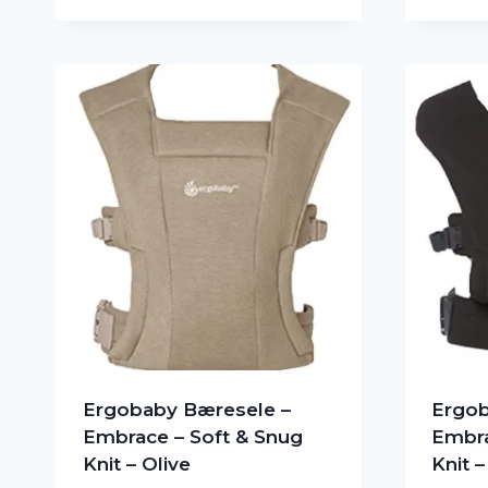
Ergobaby Bæresele –
Ergob
Embrace – Soft & Snug
Embra
Knit – Olive
Knit 