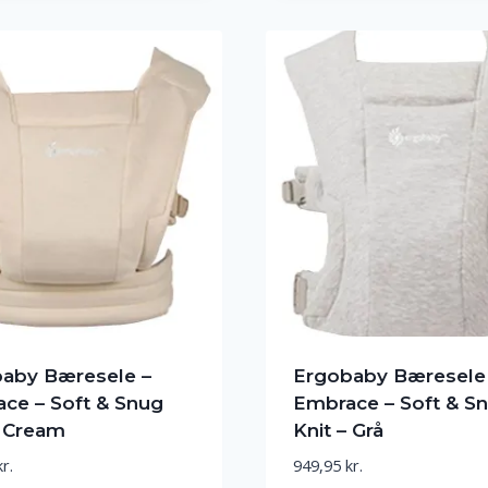
aby Bæresele –
Ergobaby Bæresele
ce – Soft & Snug
Embrace – Soft & S
– Cream
Knit – Grå
kr.
949,95
kr.