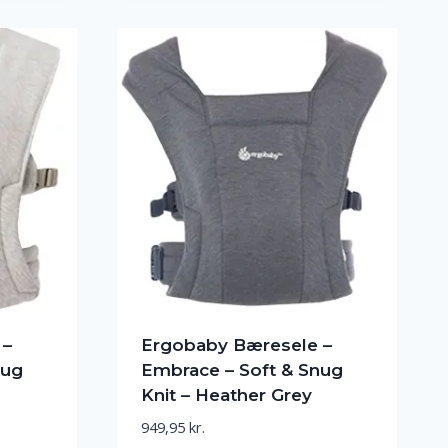
 –
Ergobaby Bæresele –
nug
Embrace – Soft & Snug
Knit – Heather Grey
949,95
kr.