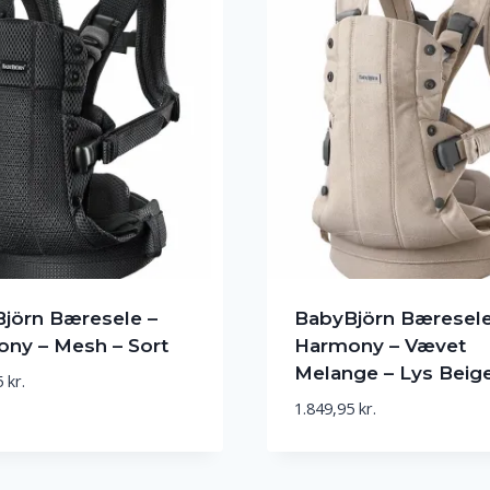
jörn Bæresele –
BabyBjörn Bæresele
ny – Mesh – Sort
Harmony – Vævet
Melange – Lys Beig
5
kr.
1.849,95
kr.