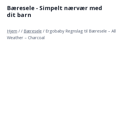
Fortsæt
Bæresele - Simpelt nærvær med
til
dit barn
indhold
Hjem
/
/
Bæresele
/
Ergobaby Regnslag til Bæresele – All
Weather – Charcoal