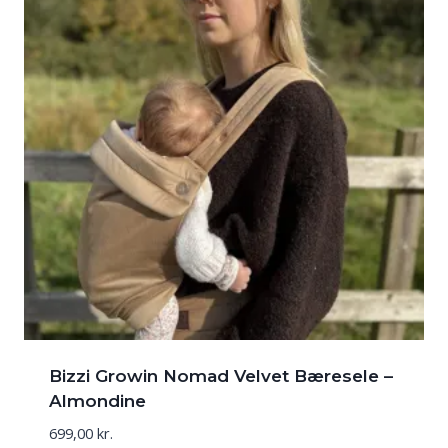
Bizzi Growin Nomad Velvet Bæresele –
Almondine
699,00
kr.