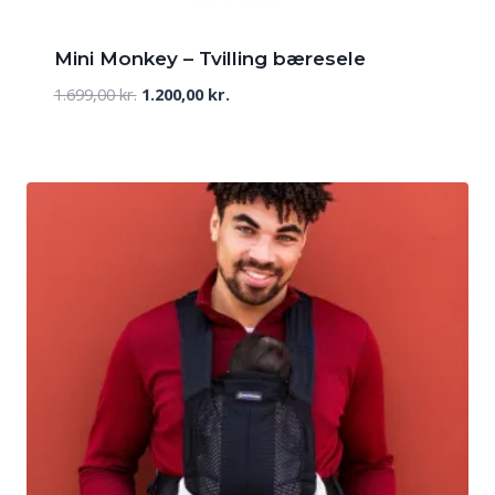
Mini Monkey – Tvilling bæresele
Den
Den
1.699,00
kr.
1.200,00
kr.
oprindelige
aktuelle
pris
pris
var:
er:
1.699,00 kr..
1.200,00 kr..