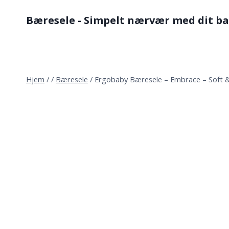
Fortsæt
Bæresele - Simpelt nærvær med dit b
til
indhold
Hjem
/
/
Bæresele
/
Ergobaby Bæresele – Embrace – Soft &