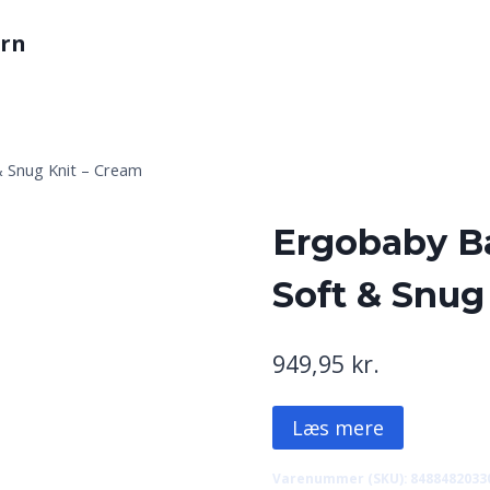
arn
 Snug Knit – Cream
Ergobaby B
Soft & Snug
949,95
kr.
Læs mere
Varenummer (SKU):
8488482033