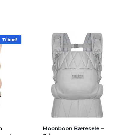
Tilbud!
n
Moonboon Bæresele –