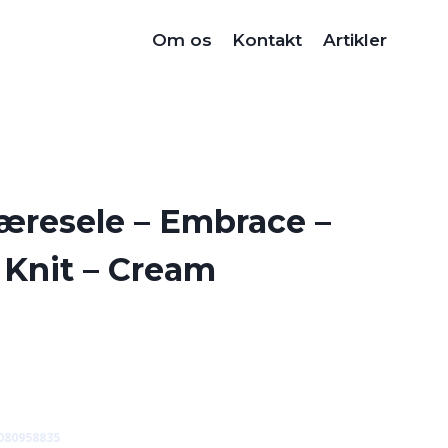
Om os
Kontakt
Artikler
æresele – Embrace –
 Knit – Cream
080958835