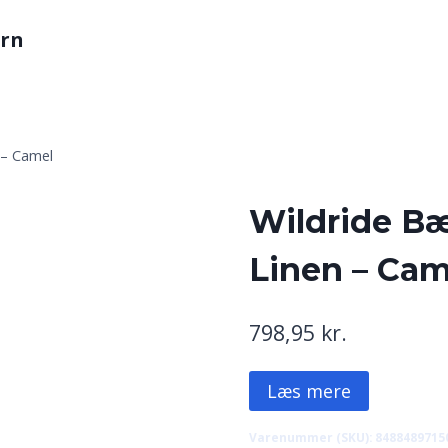
arn
 – Camel
Wildride Bæ
Linen – Cam
798,95
kr.
Læs mere
Varenummer (SKU):
8488489715