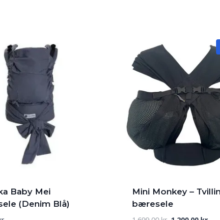
a Baby Mei
Mini Monkey – Tvilli
ele (Denim Blå)
bæresele
Den
De
kr.
1.699,00
kr.
1.200,00
kr.