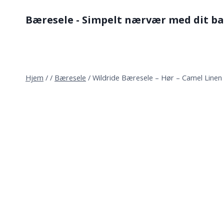
Fortsæt
Bæresele - Simpelt nærvær med dit b
til
indhold
Hjem
/
/
Bæresele
/
Wildride Bæresele – Hør – Camel Linen