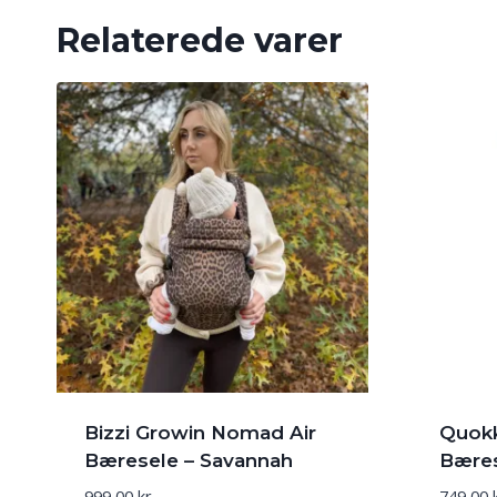
Relaterede varer
Bizzi Growin Nomad Air
Quokk
Bæresele – Savannah
Bæres
999,00
kr.
749,00