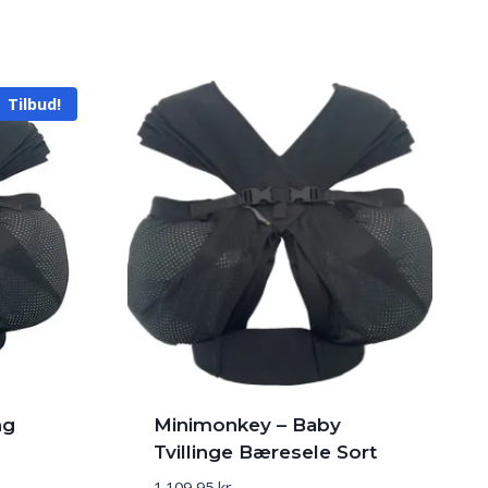
Tilbud!
ng
Minimonkey – Baby
Tvillinge Bæresele Sort
n
1.109,95
kr.