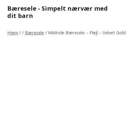
Fortsæt
Bæresele - Simpelt nærvær med
til
dit barn
indhold
Hjem
/
/
Bæresele
/
Wildride Bæresele – Fløjl – Velvet Gold