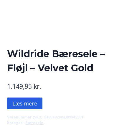
Wildride Bæresele –
Fløjl – Velvet Gold
1.149,95
kr.
Læs mere
Varenummer (SKU):
8488482004389845301
Kategori:
Bæresele