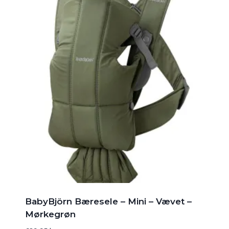
BabyBjörn Bæresele – Mini – Vævet –
Mørkegrøn