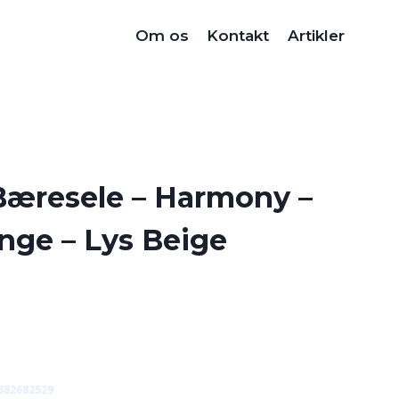
Om os
Kontakt
Artikler
Bæresele – Harmony –
nge – Lys Beige
882682529