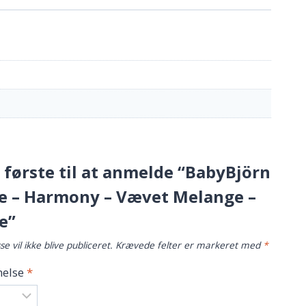
første til at anmelde “BabyBjörn
e – Harmony – Vævet Melange –
e”
e vil ikke blive publiceret.
Krævede felter er markeret med
*
else
*