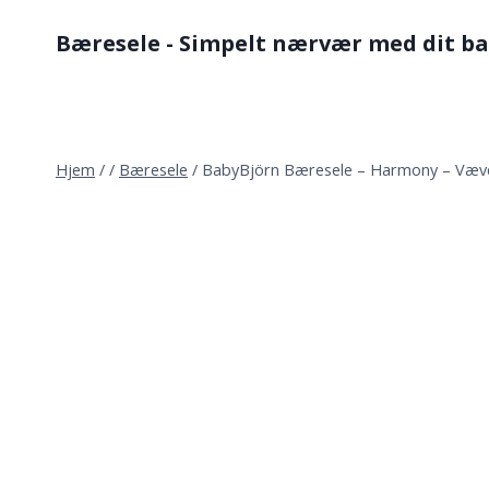
Fortsæt
Bæresele - Simpelt nærvær med dit b
til
indhold
Hjem
/
/
Bæresele
/
BabyBjörn Bæresele – Harmony – Væve