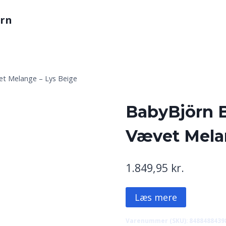
arn
t Melange – Lys Beige
BabyBjörn 
Vævet Mela
1.849,95
kr.
Læs mere
Varenummer (SKU):
8488488439