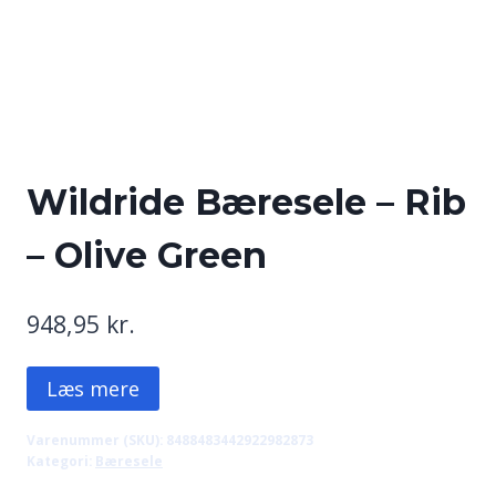
Wildride Bæresele – Rib
– Olive Green
948,95
kr.
Læs mere
Varenummer (SKU):
8488483442922982873
Kategori:
Bæresele