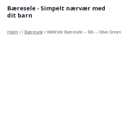
Fortsæt
Bæresele - Simpelt nærvær med
til
dit barn
indhold
Hjem
/
/
Bæresele
/
Wildride Bæresele – Rib – Olive Green