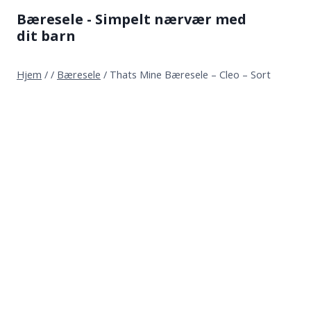
Fortsæt
Bæresele - Simpelt nærvær med
til
dit barn
indhold
Hjem
/
/
Bæresele
/
Thats Mine Bæresele – Cleo – Sort