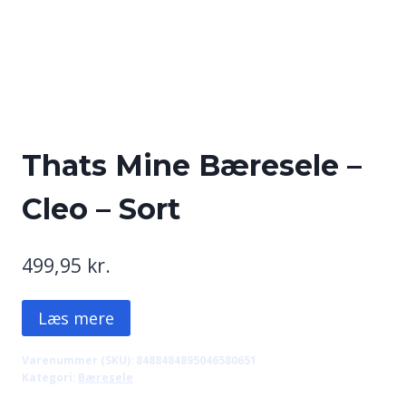
Thats Mine Bæresele –
Cleo – Sort
499,95
kr.
Læs mere
Varenummer (SKU):
8488484895046580651
Kategori:
Bæresele