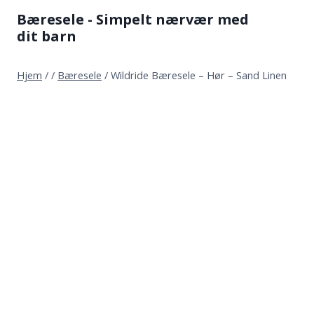
Fortsæt
Bæresele - Simpelt nærvær med
til
dit barn
indhold
Hjem
/
/
Bæresele
/
Wildride Bæresele – Hør – Sand Linen