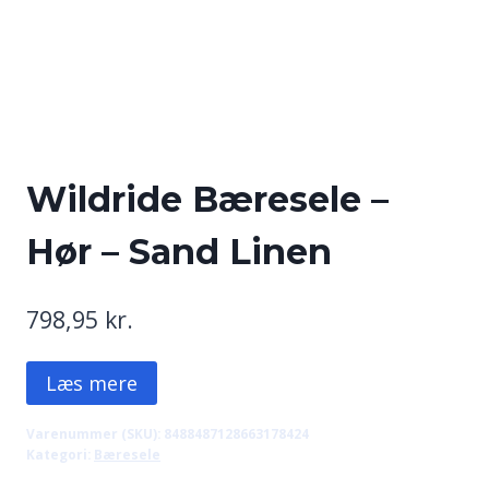
Wildride Bæresele –
Hør – Sand Linen
798,95
kr.
Læs mere
Varenummer (SKU):
8488487128663178424
Kategori:
Bæresele