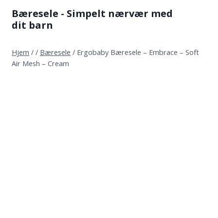
Fortsæt
Bæresele - Simpelt nærvær med
til
dit barn
indhold
Hjem
/
/
Bæresele
/
Ergobaby Bæresele – Embrace – Soft
Air Mesh – Cream