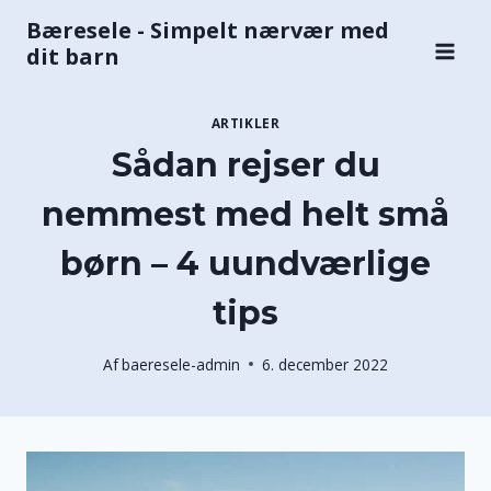
Fortsæt
Bæresele - Simpelt nærvær med
til
dit barn
indhold
ARTIKLER
Sådan rejser du
nemmest med helt små
børn – 4 uundværlige
tips
Af
baeresele-admin
6. december 2022