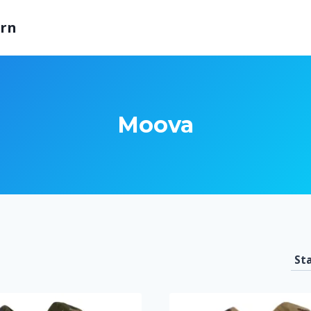
arn
Moova