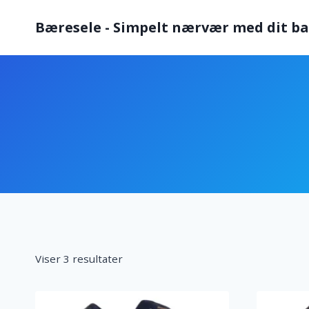
Fortsæt
Bæresele - Simpelt nærvær med dit b
til
indhold
Viser 3 resultater