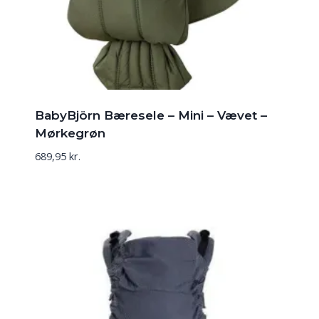
BabyBjörn Bæresele – Mini – Vævet –
Mørkegrøn
689,95
kr.