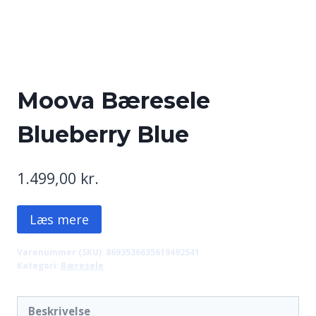
Moova Bæresele
Blueberry Blue
1.499,00
kr.
Læs mere
Varenummer (SKU):
8693536635619492541
Kategori:
Bæresele
Beskrivelse