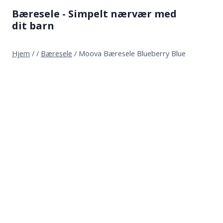
Fortsæt
Bæresele - Simpelt nærvær med
til
dit barn
indhold
Hjem
/
/
Bæresele
/
Moova Bæresele Blueberry Blue