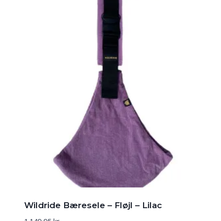
Wildride Bæresele – Fløjl – Lilac
1.149,95
kr.