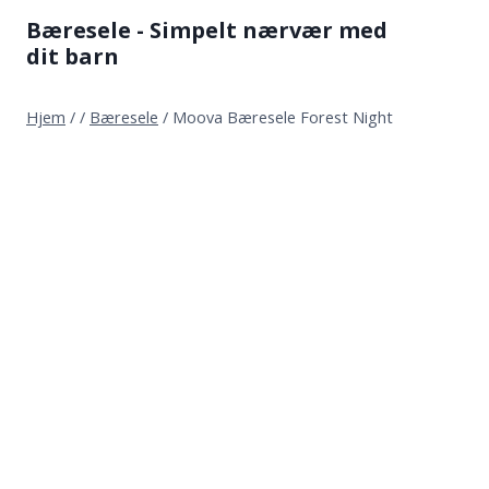
Fortsæt
Bæresele - Simpelt nærvær med
til
dit barn
indhold
Hjem
/
/
Bæresele
/
Moova Bæresele Forest Night