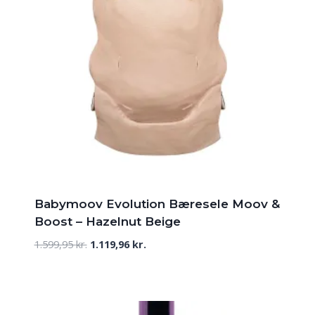
Babymoov Evolution Bæresele Moov &
Boost – Hazelnut Beige
Den
Den
1.599,95
kr.
1.119,96
kr.
oprindelige
aktuelle
pris
pris
var:
er:
1.599,95 kr..
1.119,96 kr..