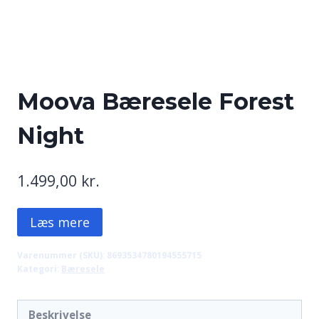
Moova Bæresele Forest
Night
1.499,00
kr.
Læs mere
Varenummer (SKU):
8693534780194555715
Kategori:
Bæresele
Beskrivelse