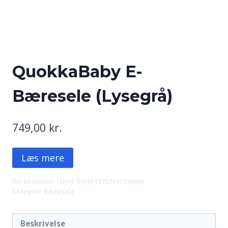
QuokkaBaby E-
Bæresele (Lysegrå)
749,00
kr.
Læs mere
Varenummer (SKU):
8306117757141339669
Kategori:
Bæresele
Beskrivelse