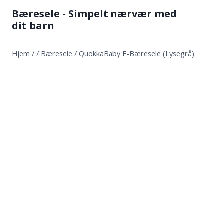
Fortsæt
Bæresele - Simpelt nærvær med
til
dit barn
indhold
Hjem
/
/
Bæresele
/
QuokkaBaby E-Bæresele (Lysegrå)