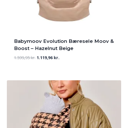
Babymoov Evolution Bæresele Moov &
Boost – Hazelnut Beige
Den
Den
1.599,95
kr.
1.119,96
kr.
oprindelige
aktuelle
pris
pris
var:
er:
1.599,95 kr..
1.119,96 kr..