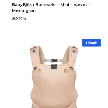
BabyBjörn Bæresele – Mini – Vævet –
Mørkegrøn
689,95
kr.
Tilbud!