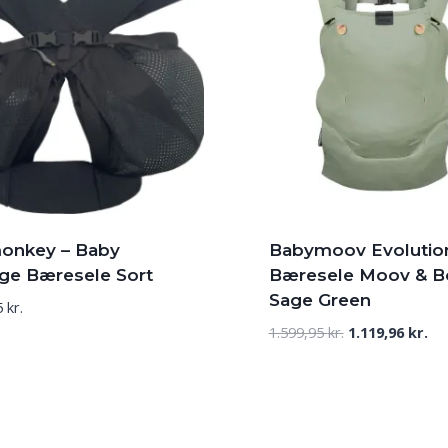
onkey – Baby
Babymoov Evolutio
inge Bæresele Sort
Bæresele Moov & B
Sage Green
5
kr.
Den
De
1.599,95
kr.
1.119,96
kr.
oprindelige
akt
pris
pri
var:
er:
1.599,95 kr..
1.1