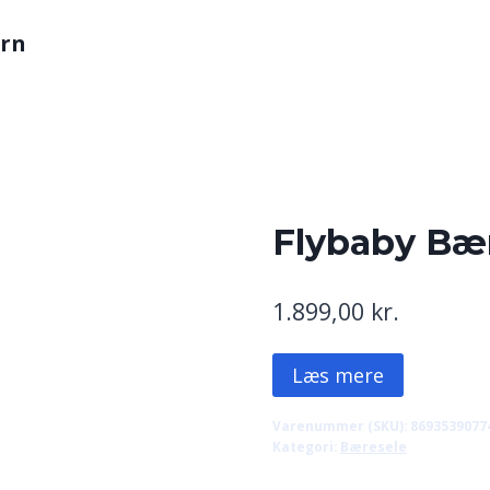
arn
Flybaby Bær
1.899,00
kr.
Læs mere
Varenummer (SKU):
8693539077
Kategori:
Bæresele