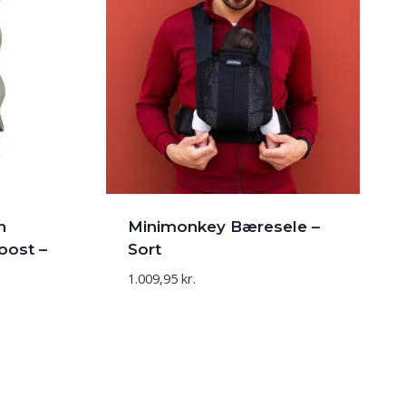
n
Minimonkey Bæresele –
oost –
Sort
1.009,95
kr.
n
uelle
s
19,96 kr..