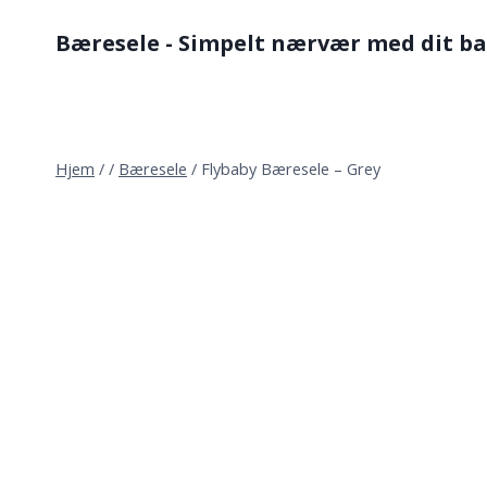
Fortsæt
Bæresele - Simpelt nærvær med dit b
til
indhold
Hjem
/
/
Bæresele
/
Flybaby Bæresele – Grey