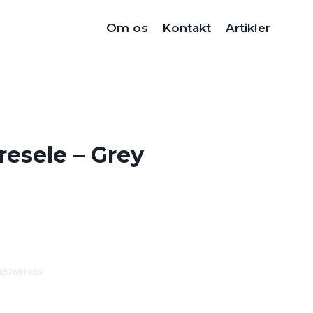
Om os
Kontakt
Artikler
esele – Grey
457691969