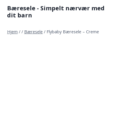
Fortsæt
Bæresele - Simpelt nærvær med
til
dit barn
indhold
Hjem
/
/
Bæresele
/
Flybaby Bæresele – Creme