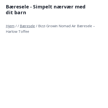
Fortsæt
Bæresele - Simpelt nærvær med
til
dit barn
indhold
Hjem
/
/
Bæresele
/
Bizzi Growin Nomad Air Bæresele –
Harlow Toffee