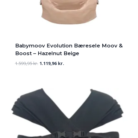
Babymoov Evolution Bæresele Moov &
Boost – Hazelnut Beige
Den
Den
1.599,95
kr.
1.119,96
kr.
oprindelige
aktuelle
pris
pris
var:
er:
1.599,95 kr..
1.119,96 kr..