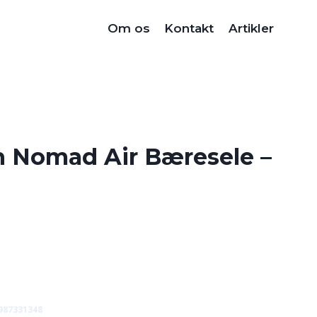
Om os
Kontakt
Artikler
n Nomad Air Bæresele –
987331348