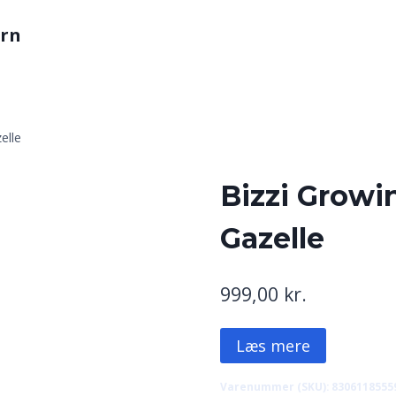
arn
elle
Bizzi Growi
Gazelle
999,00
kr.
Læs mere
Varenummer (SKU):
8306118555