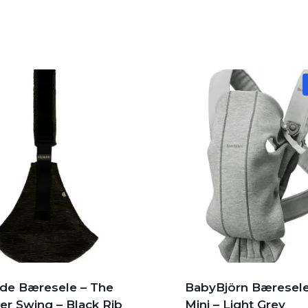
ide Bæresele – The
BabyBjörn Bæresele
er Swing – Black Rib
Mini – Light Grey