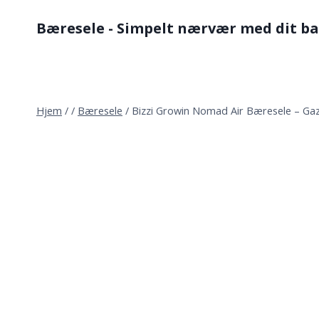
Fortsæt
Bæresele - Simpelt nærvær med dit b
til
indhold
Hjem
/
/
Bæresele
/
Bizzi Growin Nomad Air Bæresele – Gaz