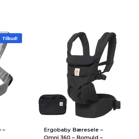
Tilbud!
 –
Ergobaby Bæresele –
Omni 360 – Bomuld –