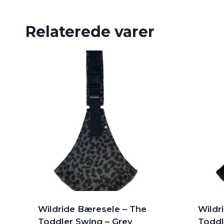
Relaterede varer
Wildride Bæresele – The
Wildr
Toddler Swing – Grey
Toddl