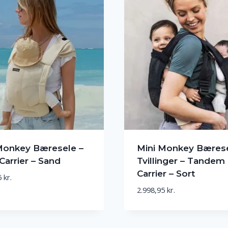
Monkey Bæresele –
Mini Monkey Bærese
Carrier – Sand
Tvillinger – Tandem
Carrier – Sort
5
kr.
2.998,95
kr.