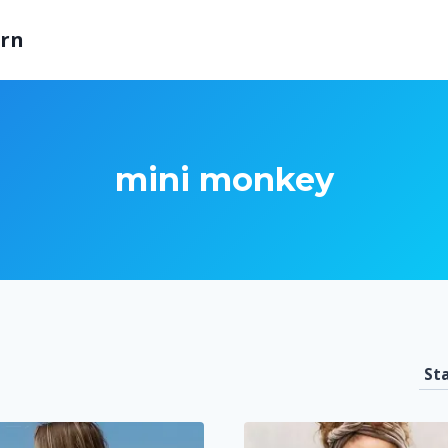
arn
mini monkey