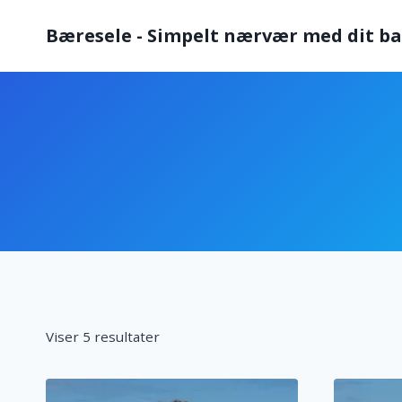
Fortsæt
Bæresele - Simpelt nærvær med dit b
til
indhold
Viser 5 resultater